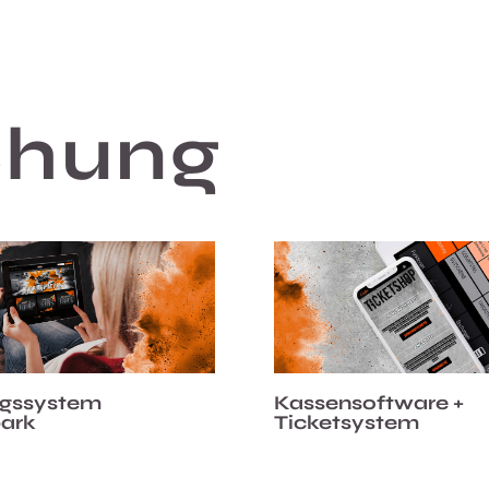
chung
gssystem
Kassensoftware +
park
Ticketsystem