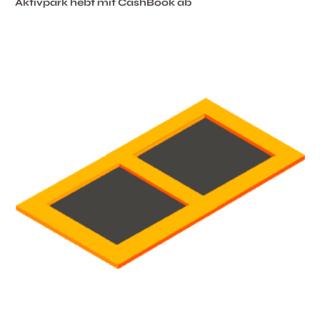
Aktivpark hebt mit CashBook ab