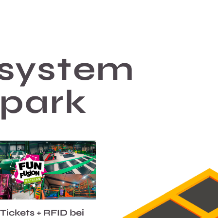
system
npark
 Tickets + RFID bei